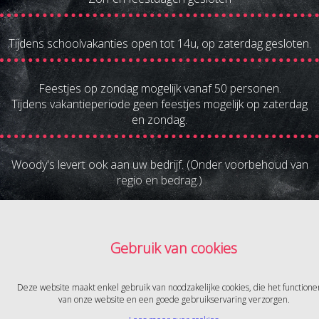
Tijdens schoolvakanties open tot 14u, op zaterdag gesloten.
Feestjes op zondag mogelijk vanaf 50 personen.
Tijdens vakantieperiode geen feestjes mogelijk op zaterdag
en zondag.
Woody's levert ook aan uw bedrijf. (Onder voorbehoud van
regio en bedrag.)
Gebruik van cookies
Deze website maakt enkel gebruik van noodzakelijke cookies, die het functione
Broodjesbar Woody's | Pietelbeekstraat 5 | 3500 Hasselt | tel.
van onze website en een goede gebruikservaring verzorgen.
011/20.13.63 | info@woodys.be