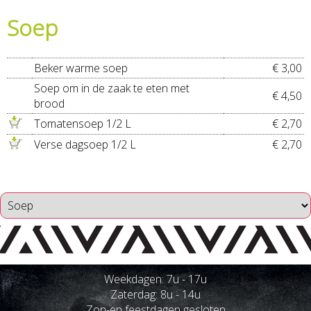
Soep
Beker warme soep
€ 3,00
Soep om in de zaak te eten met
€ 4,50
brood
Tomatensoep 1/2 L
€ 2,70
Verse dagsoep 1/2 L
€ 2,70
Weekdagen: 7u - 17u
Zaterdag: 8u - 14u
Zon-en feestdagen gesloten