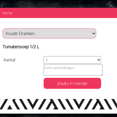
home
Tomatensoep 1/2 L
Aantal:
plaats in mandje