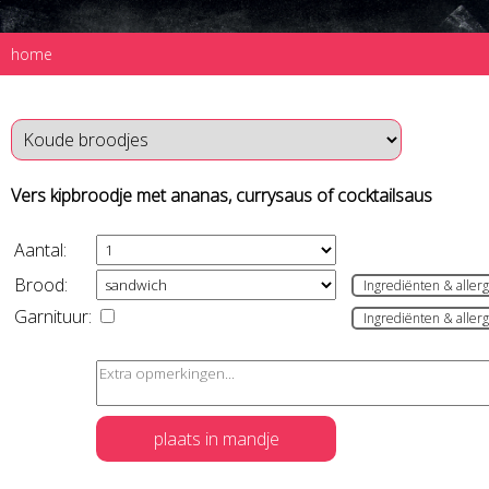
home
Vers kipbroodje met ananas, currysaus of cocktailsaus
Aantal:
Brood:
Ingrediënten & aller
Garnituur:
Ingrediënten & aller
plaats in mandje