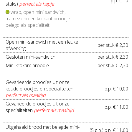
p.p. € 10
stuks)
perfect als hapje
wrap, open mini sandwich,
tramezzino en krokant broodje
belegd als specialiteit
Open mini-sandwich met een leuke
per stuk € 2,30
afwerking
Gesloten mini-sandwich
per stuk € 2,30
Mini krokant broodje
per stuk € 2,30
Gevarieerde broodjes uit onze
koude broodjes en specialiteiten
p.p. € 10,00
perfect als maaltijd
Gevarieerde broodjes uit onze
p.p. € 11,00
specialiteiten
perfect als maaltijd
Uitgehaald brood met belegde mini-
(5 p.p.) p.p. € 11,00