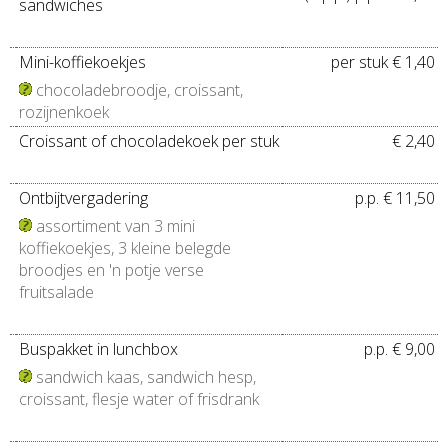
sandwiches
Mini-koffiekoekjes
per stuk € 1,40
chocoladebroodje, croissant,
rozijnenkoek
Croissant of chocoladekoek per stuk
€ 2,40
Ontbijtvergadering
p.p. € 11,50
assortiment van 3 mini
koffiekoekjes, 3 kleine belegde
broodjes en 'n potje verse
fruitsalade
Buspakket in lunchbox
p.p. € 9,00
sandwich kaas, sandwich hesp,
croissant, flesje water of frisdrank